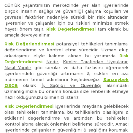
Günlük yaşantımızın merkezinde yer alan işyerlerinde
birçok insanın sağlığı ve güvenliği çalışma koşulları ve
çevresel faktörler nedeniyle sürekli bir risk altındadır.
İşverenler ve çalışanlar için bu riskleri minimize etmek
hayati önem taşır.
Risk Değerlendirmesi
tam olarak bu
amaçla devreye alınır.
Risk Değerlendirmesi
potansiyel tehlikeleri tanımlama,
değerlendirme ve kontrol etme sürecidir. Uzman ekip
arkadaşımız eliyle kaleme alınan bu yazımızda
Risk
Değerlendirmesi
Nedir
,
Kimler Tarafından Uygulanır
,
Nasıl Yapılır
gibi sorular ve daha fazlasını öğrenerek
işyerlerindeki güvenliği artırmanın & riskleri en aza
indirmenin temel adımlarını keşfedeceğiz.
Sarızeybek
OSGB
olarak
İş Sağlığı ve Güvenliği
alanındaki
uzmanlığımızla bu önemli konuda size rehberlik etmeye
hazır olduğumuzu bilmenizi isteriz.
Risk Değerlendirmesi
işyerlerinde meydana gelebilecek
olası tehlikeleri tanımlama, bu tehlikelerin olasılığını &
etkilerini değerlendirme ve ardından bu tehlikeleri
kontrol altına alacak önlemleri belirleme sürecidir. Amacı
işyerlerinde çalışanların güvenliğini & sağlığını korumak,