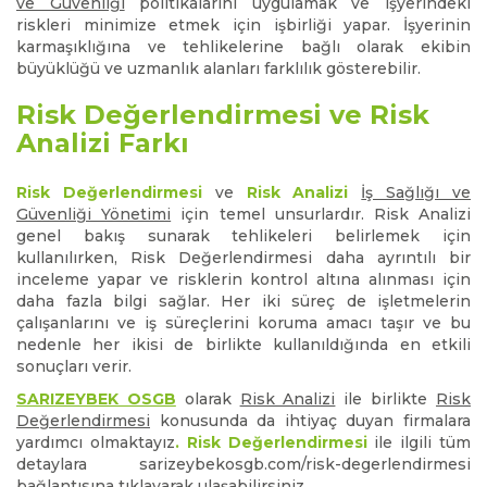
ve Güvenliği
politikalarını uygulamak ve işyerindeki
riskleri minimize etmek için işbirliği yapar. İşyerinin
karmaşıklığına ve tehlikelerine bağlı olarak ekibin
büyüklüğü ve uzmanlık alanları farklılık gösterebilir.
Risk Değerlendirmesi ve Risk
Analizi Farkı
Risk Değerlendirmesi
ve
Risk Analizi
İş Sağlığı ve
Güvenliği Yönetimi
için temel unsurlardır. Risk Analizi
genel bakış sunarak tehlikeleri belirlemek için
kullanılırken, Risk Değerlendirmesi daha ayrıntılı bir
inceleme yapar ve risklerin kontrol altına alınması için
daha fazla bilgi sağlar. Her iki süreç de işletmelerin
çalışanlarını ve iş süreçlerini koruma amacı taşır ve bu
nedenle her ikisi de birlikte kullanıldığında en etkili
sonuçları verir.
SARIZEYBEK OSGB
olarak
Risk Analizi
ile birlikte
Risk
Değerlendirmesi
konusunda da ihtiyaç duyan firmalara
yardımcı olmaktayız
. Risk Değerlendirmesi
ile ilgili tüm
detaylara sarizeybekosgb.com/risk-degerlendirmesi
bağlantısına tıklayarak ulaşabilirsiniz.