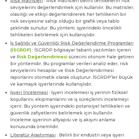
Risk Matrisleri
: Risk matrisleri belirli tehlikelerin risk
seviyelerini değerlendirmek için kullanılır. Bu matrisler,
olasılığı ve etkiyi değerlendirerek her tehlikenin bir
risk seviyesine sahip olduğu bir grafik veya tablo
şeklinde sunulur. Bu yöntem, işyerindeki öncelikli
tehlikeleri belirlemek için kullanışlıdır.
İş Sağlığı ve Güvenliği Risk Değerlendirme Programları
(
İSGRDP
) : İSGRDP bilgisayar tabanlı yazılımları içeren
ve
Risk Değerlendirmesi
sürecini otonom hale getiren
bir yöntemdir. Bu programlar verileri analiz eder, risk
seviyelerini hesaplar ve Risk Değerlendirmesi
raporlarını otomatik olarak oluşturur. İSGRDP’ler büyük
ve karmaşık işyerlerinde kullanışlıdır.
İşyeri İncelemesi
: İşyeri incelemesi iş yerinin fiziksel
koşullarını, ekipmanlarını ve iş süreçlerini incelemeyi
içerir. Bu yöntem işyerindeki potansiyel tehlikeleri ve
güvenlik zafiyetlerini belirlemek için kullanılır.
İnceleme işyerinin altyapısı ve iş akışını anlama
konusunda önemlidir.
Literatür Araştırması
: Belirli bir endüstri veya işyeri