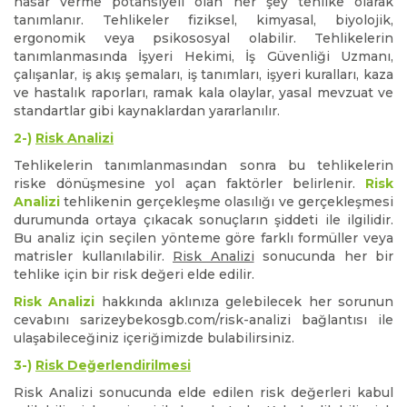
hasar verme potansiyeli olan her şey tehlike olarak
tanımlanır. Tehlikeler fiziksel, kimyasal, biyolojik,
ergonomik veya psikososyal olabilir. Tehlikelerin
tanımlanmasında İşyeri Hekimi, İş Güvenliği Uzmanı,
çalışanlar, iş akış şemaları, iş tanımları, işyeri kuralları, kaza
ve hastalık raporları, ramak kala olaylar, yasal mevzuat ve
standartlar gibi kaynaklardan yararlanılır.
2-)
Risk Analizi
Tehlikelerin tanımlanmasından sonra bu tehlikelerin
riske dönüşmesine yol açan faktörler belirlenir.
Risk
Analizi
tehlikenin gerçekleşme olasılığı ve gerçekleşmesi
durumunda ortaya çıkacak sonuçların şiddeti ile ilgilidir.
Bu analiz için seçilen yönteme göre farklı formüller veya
matrisler kullanılabilir.
Risk Analizi
sonucunda her bir
tehlike için bir risk değeri elde edilir.
Risk Analizi
hakkında aklınıza gelebilecek her sorunun
cevabını sarizeybekosgb.com/risk-analizi bağlantısı ile
ulaşabileceğiniz içeriğimizde bulabilirsiniz.
3-)
Risk Değerlendirilmesi
Risk Analizi sonucunda elde edilen risk değerleri kabul