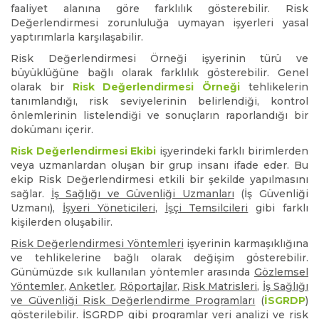
faaliyet alanına göre farklılık gösterebilir. Risk
Değerlendirmesi zorunluluğa uymayan işyerleri yasal
yaptırımlarla karşılaşabilir.
Risk Değerlendirmesi Örneği işyerinin türü ve
büyüklüğüne bağlı olarak farklılık gösterebilir. Genel
olarak bir
Risk Değerlendirmesi Örneği
tehlikelerin
tanımlandığı, risk seviyelerinin belirlendiği, kontrol
önlemlerinin listelendiği ve sonuçların raporlandığı bir
dokümanı içerir.
Risk Değerlendirmesi Ekibi
işyerindeki farklı birimlerden
veya uzmanlardan oluşan bir grup insanı ifade eder. Bu
ekip Risk Değerlendirmesi etkili bir şekilde yapılmasını
sağlar.
İş Sağlığı ve Güvenliği Uzmanları
(İş Güvenliği
Uzmanı),
İşyeri Yöneticileri
,
İşçi Temsilcileri
gibi farklı
kişilerden oluşabilir.
Risk Değerlendirmesi Yöntemleri
işyerinin karmaşıklığına
ve tehlikelerine bağlı olarak değişim gösterebilir.
Günümüzde sık kullanılan yöntemler arasında
Gözlemsel
Yöntemler
,
Anketler
,
Röportajlar
,
Risk Matrisleri
,
İş Sağlığı
ve Güvenliği Risk Değerlendirme Programları
(
İSGRDP
)
gösterilebilir.
İSGRDP
gibi programlar veri analizi ve risk