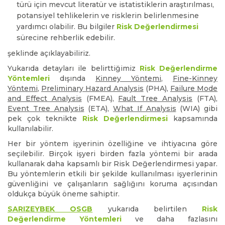
türü için mevcut literatür ve istatistiklerin araştırılması,
potansiyel tehlikelerin ve risklerin belirlenmesine
yardımcı olabilir. Bu bilgiler
Risk Değerlendirmesi
sürecine rehberlik edebilir.
şeklinde açıklayabiliriz.
Yukarıda detayları ile belirttiğimiz
Risk Değerlendirme
Yöntemleri
dışında
Kinney Yöntemi
,
Fine-Kinney
Yöntemi
,
Preliminary Hazard Analysis
(PHA),
Failure Mode
and Effect Analysis
(FMEA),
Fault Tree Analysis
(FTA),
Event Tree Analysis
(ETA),
What If Analysis
(WIA) gibi
pek çok teknikte
Risk Değerlendirmesi
kapsamında
kullanılabilir.
Her bir yöntem işyerinin özelliğine ve ihtiyacına göre
seçilebilir. Birçok işyeri birden fazla yöntemi bir arada
kullanarak daha kapsamlı bir Risk Değerlendirmesi yapar.
Bu yöntemlerin etkili bir şekilde kullanılması işyerlerinin
güvenliğini ve çalışanların sağlığını koruma açısından
oldukça büyük öneme sahiptir.
SARIZEYBEK OSGB
yukarıda belirtilen
Risk
Değerlendirme Yöntemleri
ve daha fazlasını