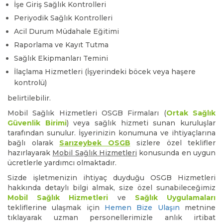
İşe Giriş Sağlık Kontrolleri
Periyodik Sağlık Kontrolleri
Acil Durum Müdahale Eğitimi
Raporlama ve Kayıt Tutma
Sağlık Ekipmanları Temini
İlaçlama Hizmetleri (İşyerindeki böcek veya haşere
kontrolü)
belirtilebilir.
Mobil Sağlık Hizmetleri OSGB Firmaları (
Ortak Sağlık
Güvenlik Birimi
) veya sağlık hizmeti sunan kuruluşlar
tarafından sunulur. İşyerinizin konumuna ve ihtiyaçlarına
bağlı olarak
Sarızeybek OSGB
sizlere özel teklifler
hazırlayarak
Mobil Sağlık Hizmetleri
konusunda en uygun
ücretlerle yardımcı olmaktadır.
Sizde işletmenizin ihtiyaç duyduğu OSGB Hizmetleri
hakkında detaylı bilgi almak, size özel sunabileceğimiz
Mobil Sağlık Hizmetleri
ve
Sağlık Uygulamaları
tekliflerine ulaşmak için
Hemen Bize Ulaşın
metnine
tıklayarak uzman personellerimizle anlık irtibat