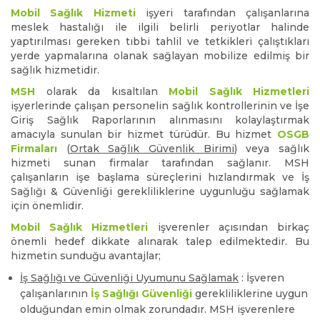
Mobil Sağlık Hizmeti
işyeri tarafından çalışanlarına
meslek hastalığı ile ilgili belirli periyotlar halinde
yaptırılması gereken tıbbi tahlil ve tetkikleri çalıştıkları
yerde yapmalarına olanak sağlayan mobilize edilmiş bir
sağlık hizmetidir.
MSH
olarak da kısaltılan
Mobil Sağlık Hizmetleri
işyerlerinde çalışan personelin sağlık kontrollerinin ve İşe
Giriş Sağlık Raporlarının alınmasını kolaylaştırmak
amacıyla sunulan bir hizmet türüdür. Bu hizmet
OSGB
Firmaları
(
Ortak Sağlık Güvenlik Birimi
) veya sağlık
hizmeti sunan firmalar tarafından sağlanır. MSH
çalışanların işe başlama süreçlerini hızlandırmak ve İş
Sağlığı & Güvenliği gerekliliklerine uygunluğu sağlamak
için önemlidir.
Mobil Sağlık Hizmetleri
işverenler açısından birkaç
önemli hedef dikkate alınarak talep edilmektedir. Bu
hizmetin sunduğu avantajlar;
İş Sağlığı ve Güvenliği Uyumunu Sağlamak
: İşveren
çalışanlarının
İş Sağlığı Güvenliği
gerekliliklerine uygun
olduğundan emin olmak zorundadır. MSH işverenlere