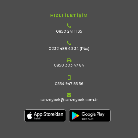
HIZLI İLETİŞİM
0850 241 11 35
0232 489 43 34
(Pbx)
0850 303 47 84
0554 947 85 56
sarizeybek@sarizeybek.com.tr