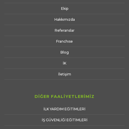
Ekip
Hakkımızda
Referanslar
Franchıse
Blog
İK
İletişim
DİĞER FAALİYETLERİMİZ
İLK YARDIM EĞİTİMLERİ
İŞ GÜVENLİĞİ EĞİTİMLERİ