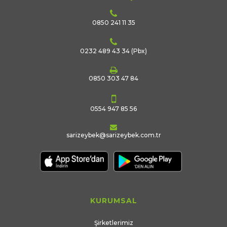
0850 241 11 35
0232 489 43 34
(Pbx)
0850 303 47 84
0554 947 85 56
sarizeybek@sarizeybek.com.tr
KURUMSAL
Şirketlerimiz